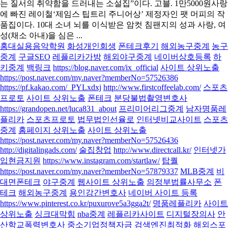
는 질서의 취약함을 드러내는 소설집”이다. 고블. 1만5000원사랑
에 빠진 레이철‘제임스 팁트리 주니어상’ 제정자인 팻 머피의 작
품집이다. 10대 소녀 뇌를 이식받은 암컷 침팬지의 성과 사랑, 여
성(채소 아내)을 심은 ...
홍대실용음악학원
화성개인회생
폰테크후기
해외농구중계
농구
중계
구글SEO
레플리카가방
해외야구중계
네이버상호등록
하
키중계
백링크
https://blog.naver.com/ix_official
사이트 상위노출
https://post.naver.com/my.naver?memberNo=57526386
https://pf.kakao.com/_PYLxdxj
http://www.firstcoffeelab.com/
스포츠
프로토
사이트 상위노출
폰테크
분당불법촬영변호사
https://grandopen.net/luca831_about
프리미어리그중계
남자명품레
플리카
스포츠프로토
법무법인선율로
인터넷비교사이트
스포츠
중계
홈페이지 상위노출
사이트 상위노출
https://post.naver.com/my.naver?memberNo=57526436
http://digitalingads.com/
술집창업
http://www.directcall.kr/
인터넷가
입현금지원
https://www.instagram.com/startlaw/
탑퀄
https://post.naver.com/my.naver?memberNo=57879337
MLB중계
비
대면폰테크
야구중계
웹사이트 상위노출
의정부법률사무소
폰
테크
해외농구중계
용인강간변호사
네이버 사이트 등록
https://www.pinterest.co.kr/puxurove5a3gga2t/
명품레플리카
사이트
상위노출
싱크대막힘
nba중계
레플리카사이트
디지털장의사
안
산학교폭력변호사
중소기업정책자금
검색엔진최적화
해외스포