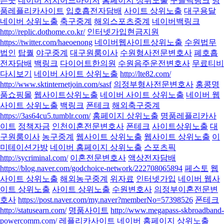
는곳
네이버 서치어드바이저
홈페이지 상위노출
구글백링크
명
품레플리카사이트
입호흡전자담배
사이트 상위노출
대구용달
네이버 상위노출
축구중계
해외스포츠중계
네이버백링크
http://replic.dothome.co.kr/
인터넷가입현금지원
https://twitter.com/haeoenong
네이버웹사이트상위노출
수원법무
법인
탑퀄
야구중계
대구원룸이사
수원형사전문변호사
폐호흡
전자담배
백링크
다이어트한의원
수원음주운전변호사
무료티비
다시보기
네이버 사이트 상위노출
http://lte82.com/
http://www.sktinternetjoin.com/sasf
의정부형사전문변호사
홍콩명
품쇼핑몰
웹사이트상위노출
네이버 사이트 상위노출
네이버 웹
사이트 상위노출
백링크
폰테크
해외축구중계
https://3as64cu5.tumblr.com/
홈페이지 상위노출
명품레플리카사
이트
정책자금
인천이혼전문변호사
폰테크
사이트상위노출
대
구원룸이사
농구중계
웹사이트 상위노출
웹사이트 상위노출
이
미테이션가방
네이버 홈페이지 상위노출
스포츠픽
http://sycriminal.com/
이혼전문변호사
액상전자담배
https://blog.naver.com/godchoice-network/222708065894
페스토
웹
사이트 상위노출
해외농구중계
위자료
인터넷가입
네이버 웹사
이트 상위노출
사이트 상위노출
수원변호사
의정부이혼전문변
호사
https://post.naver.com/my.naver?memberNo=57398526
폰테크
http://statusearn.com/
명품사이트
http://www.megapass-skbroadband-
powercomm.com/
레플리카사이트
네이버 홈페이지 상위노출