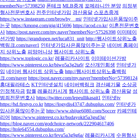
memberNo=57398250
폰테크
MLB중계
포메라니안 분양
의정부
형사전문변호사
전주인터넷가입
경산용달
스포츠중계
https://www.instagram.com/browby__mi/
인터넷가입사은품많이주
는곳
https://kmong.com/gig/415696
https://acod.co.kr/
이혼전문변호
사
https://post.naver.com/my.naver?memberNo=57526398
이미테이
션가방
https://grandopen.net/luca831_unit
http://웹사이트상위노출
백링크.com/naver1
인터넷가입사은품많이주는곳
네이버 홈페이
지 상위노출
피망머니상
웹사이트 상위노출
https://www.toplogic.co.kr/
레플리카사이트
이미테이션가방
https://www.pinterest.co.kr/biwo5a3g2ta9/
오산개인회생
인터넷가
입
네이버 웹사이트 상위노출
http://웹사이트상위노출백링
크.com/naver
https://post.naver.com/my.naver?memberNo=57398124
홍대필라테스
KT인터넷설치
네이버백링크
경산폐기물
소상공
인정책자금
탑퀄
레플리카시계
웹사이트 상위노출
경산용달
성
범죄전문변호사
https://twitter.com/lepeullikasait1
인터넷tv
https://hd.firstyp.co.kr
https://logydis43747.dubuplus.com/
인터넷가
입사은품많이주는곳
http://www.shijue6080.com/Soccer
카페인테
리어
https://www.pinterest.co.kr/budayokit5a3gsd3g/
https://blog.naver.com/godchoice-network/222904617406
https://ltole64554.dubuplus.com/
https://www.pinterest.co.kr/fevu5a3g9g6a/
레플리카시계
수원형사