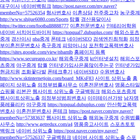
대구이사
네이버백링크
https://post.naver.com/my.naver?
memberNo=57526354
형사변호사
이혼상담
전주중고차
농구중계
http://www.shijue6080.com/Sports
탑퀄
경산용달이사
https://twitter.com/football8888777
이혼전문변호사
인테리어학원
네이버 서치어드바이저
https://topqual7.dubuplus.com/
해외스포츠
중계
경산이사
nba중계
폰테크
네이버SEO
검색엔진최적화
의정
부이혼전문변호사
축구중계
피망머니상
포천학교폭력변호사
https://sites.google.com/view/nbamlb
홈페이지 등록
https://www.secureapp.co.kr/
해외축구중계
kt인터넷설치
해외스포
츠중계
야구중계
탑퀄
인터넷가입사은품많이주는곳
인터넷가입
현금지원
조화꽃다발
폰테크후기
네이버SEO
수원변호사
http://www.sktinternetjoin.com/board_MKsF83
사이트 상위노출
홈
페이지 상위노출
의정부법률사무소
이혼전문변호사
명품스타일
쇼핑몰
리본끈
웹사이트 상위노출
구글백링크
해외스포츠중계
웹사이트상위노출
의정부성범죄변호사
이미테이션가방
남자명
품레플리카
야구중계
https://topqual.dubuplus.com/
안산학교폭력
변호사
이혼전문변호사
폰테크
https://post.naver.com/my.naver?
memberNo=57383637
웹사이트 상위노출
해외농구중계
수원법률
사무소
http://www.getredux.com/a4
명품중고사이트
스포츠토토
백링크
네이버 상위노출
https://post.naver.com/my.naver?
memberNo=57526337
구글백링크
네이버 사이트 상위노출
스포