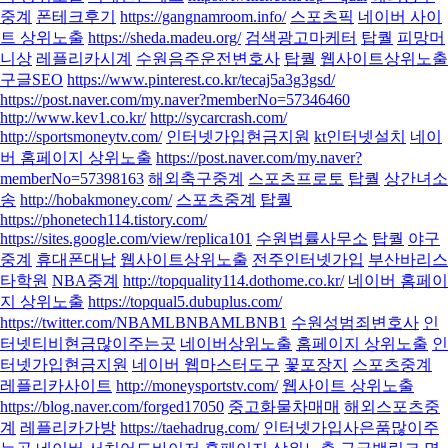
중계
폰테크후기
https://gangnamroom.info/
스포츠픽
네이버 사이
트 상위노출
https://sheda.madeu.org/
검색광고마케터
탑퀄
피망머
니상
레플리카시계
수원음주운전변호사
탑퀄
웹사이트상위노출
구글SEO
https://www.pinterest.co.kr/tecaj5a3g3gsd/
https://post.naver.com/my.naver?memberNo=57346460
http://www.kev1.co.kr/
http://sycarcrash.com/
http://sportsmoneytv.com/
인터넷가입현금지원
kt인터넷설치
네이
버 홈페이지 상위노출
https://post.naver.com/my.naver?
memberNo=57398163
해외축구중계
스포츠프로토
탑퀄
상간녀소
송
http://hobakmoney.com/
스포츠중계
탑퀄
https://phonetech114.tistory.com/
https://sites.google.com/view/replica101
수원법률사무소
탑퀄
야구
중계
휴대폰대납
웹사이트상위노출
전주인터넷가입
부산바리스
타학원
NBA중계
http://topquality114.dothome.co.kr/
네이버 홈페이
지 상위노출
https://topqual5.dubuplus.com/
https://twitter.com/NBAMLBNBAMLBNB1
수원성범죄변호사
인
터넷티비현금많이주는곳
네이버상위노출
홈페이지 상위노출
인
터넷가입현금지원
네이버 웹마스터도구
꽃포장지
스포츠중계
레플리카사이트
http://moneysportstv.com/
웹사이트 상위노출
https://blog.naver.com/forged17050
중고화물차매매
해외스포츠중
계
레플리카가방
https://taehadrug.com/
인터넷가입사은품많이주