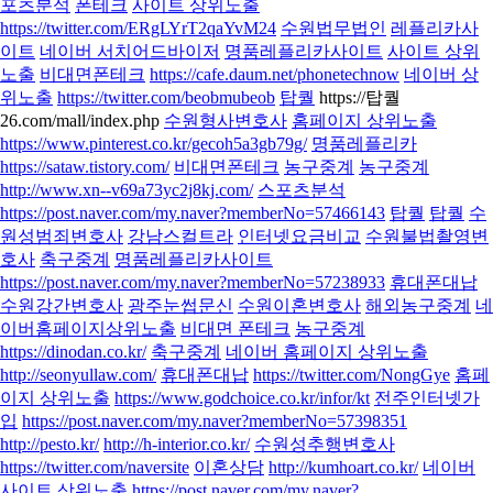
포츠분석
폰테크
사이트 상위노출
https://twitter.com/ERgLYrT2qaYvM24
수원법무법인
레플리카사
이트
네이버 서치어드바이저
명품레플리카사이트
사이트 상위
노출
비대면폰테크
https://cafe.daum.net/phonetechnow
네이버 상
위노출
https://twitter.com/beobmubeob
탑퀄
https://탑퀄
26.com/mall/index.php
수원형사변호사
홈페이지 상위노출
https://www.pinterest.co.kr/gecoh5a3gb79g/
명품레플리카
https://sataw.tistory.com/
비대면폰테크
농구중계
농구중계
http://www.xn--v69a73yc2j8kj.com/
스포츠분석
https://post.naver.com/my.naver?memberNo=57466143
탑퀄
탑퀄
수
원성범죄변호사
강남스컬트라
인터넷요금비교
수원불법촬영변
호사
축구중계
명품레플리카사이트
https://post.naver.com/my.naver?memberNo=57238933
휴대폰대납
수원강간변호사
광주눈썹문신
수원이혼변호사
해외농구중계
네
이버홈페이지상위노출
비대면 폰테크
농구중계
https://dinodan.co.kr/
축구중계
네이버 홈페이지 상위노출
http://seonyullaw.com/
휴대폰대납
https://twitter.com/NongGye
홈페
이지 상위노출
https://www.godchoice.co.kr/infor/kt
전주인터넷가
입
https://post.naver.com/my.naver?memberNo=57398351
http://pesto.kr/
http://h-interior.co.kr/
수원성추행변호사
https://twitter.com/naversite
이혼상담
http://kumhoart.co.kr/
네이버
사이트 상위노출
https://post.naver.com/my.naver?