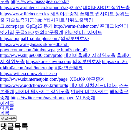
노출
https://www.massage365.co.kr/
https://www.pinterest.co.kr/mudu5a3g2ub7/
네이버사이트상위노출
https://www.lifebeer.co.kr/
해외야구중계
폰테크
웹사이트 상위노
출
기술보증기금
http://웹사이트상위노출백링
크.com/page_GpEg25
등기
http://warm-shelter.com/
폰테크
kt인터
넷가입
구글SEO
해외야구중계
인터넷비교사이트
https://topqual15.dubuplus.com/
의정부변호사
https://www.megapass-skbroadband-
powercomm.com/html/newpage.html?code=45
http://www.shijue6080.com/proto
네이버홈페이지상위노출
홈페이
지 상위노출
https://koreasuwon.com/
의정부변호사
https://xn--26-
rd4kn0a.com/mall/index.php
비대면폰테크
https://twitter.com/web_siteseo
http://www.sktinternetjoin.com/page_XEeJ69
야구중계
https://www.godchoice.co.kr/infor/lg
네이버 서치어드바이저
스포
츠중계
네이버 웹사이트 상위노출
인터넷비교사이트
해외축구
중계
https://twitter.com/naverhomepage
MLB중계
이전글
다음글
목록
댓글목록
댓글목록