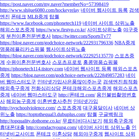
https://post.naver.com/my.naver?memberNo=57398419
http://www.shijue6080.com/hockeyrelay
네이버 웹사이트 등록
검색
엔진
폰테크
MLB중계
탑퀄
https://www.facebook.com/phonetech119
네이버 사이트 상위노출
해외스포츠중계
https://www.firstyp.co.kr/
사이트상위노출
야구중
계
부천이혼전문변호사
https://twitter.com/SportsTv77
https://blog.naver.com/godchoice-network/222931796336
NBA중계
명품레플리카쇼핑몰
웹사이트상위노출
https://blog.naver.com/godchoice-network/222925135770
스포츠중
계
수원이혼전문변호사
스포츠프로토
홍콩명품쇼핑몰
https://phonetech114.tistory.com
네이버 웹사이트 등록
해외스포츠
중계
https://blog.naver.com/godchoice-network/222849857283
네이
버 웹마스터도구
인터넷가입사은품많이주는곳
검색엔진최적화
해외축구중계
전화심리상담
폰테크
해외스포츠중계
해외스포츠
중계
네이버 웹마스터도구
http://폰테크.com/
용인불법촬영변호
사
해외농구중계
이혼변호사추천
인터넷가입
http://syschoolviolence.com/
스포츠중계
대구용달이사
네이버 상
위노출
https://toptothequal3.dubuplus.com/
탑퀄
구글백링크
http://topquality.dothome.co.kr/
무료티비다시보기
해외축구중계
휴대폰대출
http://comdactyoung.com/
네이버 사이트 상위노출
인
터넷비교사이트
폰테크
이혼상담
해외야구중계
웹사이트 상위