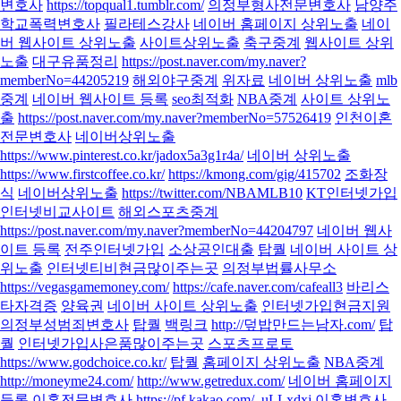
변호사
https://topqual1.tumblr.com/
의정부형사전문변호사
남양주
학교폭력변호사
필라테스강사
네이버 홈페이지 상위노출
네이
버 웹사이트 상위노출
사이트상위노출
축구중계
웹사이트 상위
노출
대구유품정리
https://post.naver.com/my.naver?
memberNo=44205219
해외야구중계
위자료
네이버 상위노출
mlb
중계
네이버 웹사이트 등록
seo최적화
NBA중계
사이트 상위노
출
https://post.naver.com/my.naver?memberNo=57526419
인천이혼
전문변호사
네이버상위노출
https://www.pinterest.co.kr/jadox5a3g1r4a/
네이버 상위노출
https://www.firstcoffee.co.kr/
https://kmong.com/gig/415702
조화장
식
네이버상위노출
https://twitter.com/NBAMLB10
KT인터넷가입
인터넷비교사이트
해외스포츠중계
https://post.naver.com/my.naver?memberNo=44204797
네이버 웹사
이트 등록
전주인터넷가입
소상공인대출
탑퀄
네이버 사이트 상
위노출
인터넷티비현금많이주는곳
의정부법률사무소
https://vegasgamemoney.com/
https://cafe.naver.com/cafeall3
바리스
타자격증
양육권
네이버 사이트 상위노출
인터넷가입현금지원
의정부성범죄변호사
탑퀄
백링크
http://덮밥만드는남자.com/
탑
퀄
인터넷가입사은품많이주는곳
스포츠프로토
https://www.godchoice.co.kr/
탑퀄
홈페이지 상위노출
NBA중계
http://moneyme24.com/
http://www.getredux.com/
네이버 홈페이지
등록
이혼전문변호사
https://pf.kakao.com/_uLLxdxj
이혼변호사