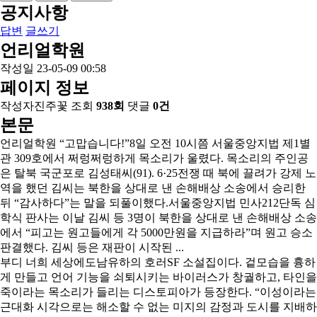
공지사항
답변
글쓰기
언리얼학원
작성일
23-05-09 00:58
페이지 정보
작성자
진주꽃
조회
938회
댓글
0건
본문
언리얼학원 “고맙습니다!”8일 오전 10시쯤 서울중앙지법 제1별
관 309호에서 쩌렁쩌렁하게 목소리가 울렸다. 목소리의 주인공
은 탈북 국군포로 김성태씨(91). 6·25전쟁 때 북에 끌려가 강제 노
역을 했던 김씨는 북한을 상대로 낸 손해배상 소송에서 승리한
뒤 “감사하다”는 말을 되풀이했다.서울중앙지법 민사212단독 심
학식 판사는 이날 김씨 등 3명이 북한을 상대로 낸 손해배상 소송
에서 “피고는 원고들에게 각 5000만원을 지급하라”며 원고 승소
판결했다. 김씨 등은 재판이 시작된 ...
부디 너희 세상에도남유하의 호러SF 소설집이다. 겉모습을 흉하
게 만들고 언어 기능을 쇠퇴시키는 바이러스가 창궐하고, 타인을
죽이라는 목소리가 들리는 디스토피아가 등장한다. “이성이라는
근대화 시각으로는 해소할 수 없는 미지의 감정과 도시를 지배하