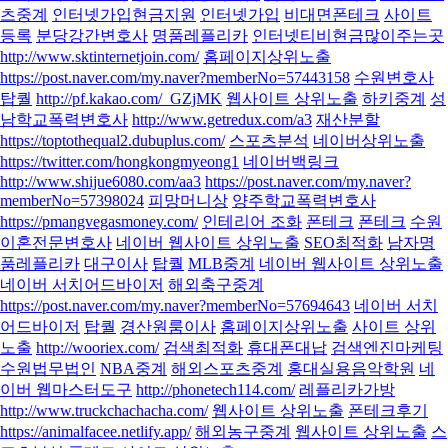
츠중계
인터넷가입현금지원
인터넷가입
비대면폰테크
사이트
등록
분당강간변호사
명품레플리카
인터넷티비현금많이주는곳
http://www.sktinternetjoin.com/
홈페이지상위노출
https://post.naver.com/my.naver?memberNo=57443158
수원변호사
탑퀄
http://pf.kakao.com/_GZjMK
웹사이트 상위노출
하키중계
성
남학교폭력변호사
http://www.getredux.com/a3
재산분할
https://toptothequal2.dubuplus.com/
스포츠분석
네이버상위노출
https://twitter.com/hongkongmyeong1
네이버백링크
http://www.shijue6080.com/aa3
https://post.naver.com/my.naver?
memberNo=57398024
피망머니상
양주학교폭력변호사
https://pmangvegasmoney.com/
인테리어 조화
폰테크
폰테크
수원
이혼전문변호사
네이버 웹사이트 상위노출
SEO최적화
남자명
품레플리카
대구이사
탑퀄
MLB중계
네이버 웹사이트 상위노출
네이버 서치어드바이저
해외축구중계
https://post.naver.com/my.naver?memberNo=57694643
네이버 서치
어드바이저
탑퀄
경산원룸이사
홈페이지상위노출
사이트 상위
노출
http://wooriex.com/
검색최적화
휴대폰대납
검색엔진마케팅
수원법무법인
NBA중계
해외스포츠중계
홍대실용음악학원
네
이버 웹마스터도구
http://phonetech114.com/
레플리카가방
http://www.truckchachacha.com/
웹사이트 상위노출
폰테크후기
https://animalfacee.netlify.app/
해외농구중계
웹사이트 상위노출
스