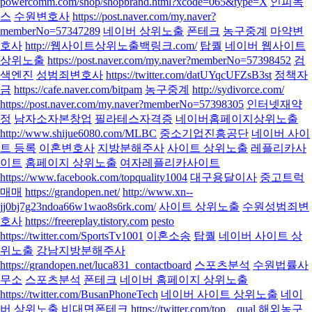
powercomm.com/shop/shopbrand.html?xcode=065&type=X
인피녹
스
수원변호사
https://post.naver.com/my.naver?
memberNo=57347289
네이버 상위노출
폰테크
농구중계
마약변
호사
http://웹사이트상위노출백링크.com/
탑퀄
네이버 웹사이트
상위노출
https://post.naver.com/my.naver?memberNo=57398452
검
색엔진
성범죄변호사
https://twitter.com/datUYqcUFZsB3st
정책자
금
https://cafe.naver.com/bitpam
농구중계
http://sydivorce.com/
https://post.naver.com/my.naver?memberNo=57398305
인터넷재약
정
남자소자본창업
필라테스자격증
네이버홈페이지상위노출
http://www.shijue6080.com/MLBC
중소기업진흥공단
네이버 사이
트 등록
이혼변호사
지방분해주사
사이트 상위노출
레플리카사
이트
홈페이지 상위노출
여자레플리카사이트
https://www.facebook.com/topquality1004
대구용달이사
중고트럭
매매
https://grandopen.net/
http://www.xn--
jj0bj7g23ndoa66w1wao8s6rk.com/
사이트 상위노출
수원성범죄변
호사
https://freereplay.tistory.com
pesto
https://twitter.com/SportsTv1001
이혼소송
탑퀄
네이버 사이트 상
위노출
강남지방분해주사
https://grandopen.net/luca831_contactboard
스포츠분석
수원법률사
무소
스포츠분석
폰테크
네이버 홈페이지 상위노출
https://twitter.com/BusanPhoneTech
네이버 사이트 상위노출
네이
버 상위노출
비대면폰테크
https://twitter.com/top__qual
해외농구