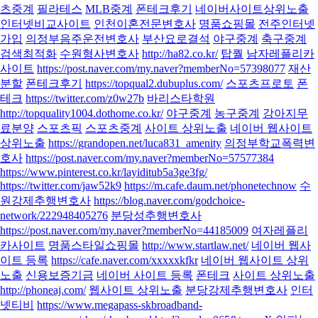
츠중계
필라테스
MLB중계
폰테크후기
네이버사이트상위노출
인터넷비교사이트
인천이혼전문변호사
명품쇼핑몰
전주인터넷
가입
의정부음주운전변호사
부산요로결석
야구중계
축구중계
검색최적화
수원형사변호사
http://ha82.co.kr/
탑퀄
남자레플리카
사이트
https://post.naver.com/my.naver?memberNo=57398077
재산
분할
폰테크후기
https://topqual2.dubuplus.com/
스포츠프로토
폰
테크
https://twitter.com/z0w27b
바리스타학원
http://topquality1004.dothome.co.kr/
야구중계
농구중계
강아지무
료분양
스포츠픽
스포츠중계
사이트 상위노출
네이버 웹사이트
상위노출
https://grandopen.net/luca831_amenity
의정부학교폭력변
호사
https://post.naver.com/my.naver?memberNo=57577384
https://www.pinterest.co.kr/layiditub5a3ge3fg/
https://twitter.com/jaw52k9
https://m.cafe.daum.net/phonetechnow
수
원강제추행변호사
https://blog.naver.com/godchoice-
network/222948405276
분당성추행변호사
https://post.naver.com/my.naver?memberNo=44185009
여자레플리
카사이트
명품스타일쇼핑몰
http://www.startlaw.net/
네이버 웹사
이트 등록
https://cafe.naver.com/xxxxxkfkr
네이버 웹사이트 상위
노출
신용보증기금
네이버 사이트 등록
폰테크
사이트 상위노출
http://phoneaj.com/
웹사이트 상위노출
분당강제추행변호사
인터
넷티비
https://www.megapass-skbroadband-